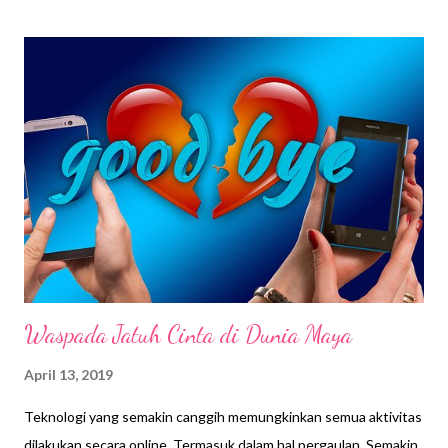
selalu dari kognitifnya, bisa juga dari psikomotor, interpersonal,
emotional, dan sebagainya. Membentuk kecerdasan anak
tentu saja dimulai dari rumah, terutama sejak dari dalam
kandungan. Anak cerdas sudah pasti terlahir dari orang tuanya
yang cerdas. Tetapi anak yang masa depannya sukses tidak
selalu terlahir dari orang tua yang sukses. Jika ingin memiliki anak
cerdas, orangtuanya dulu yang meng-upgrade diri supaya cerdas
dan menjadi role model anak-anak, berikut beberapa cara
sederhana me...
Waspada Jatuh Cinta di Dunia Maya
April 13, 2019
Teknologi yang semakin canggih memungkinkan semua aktivitas
dilakukan secara online. Termasuk dalam hal pergaulan. Semakin