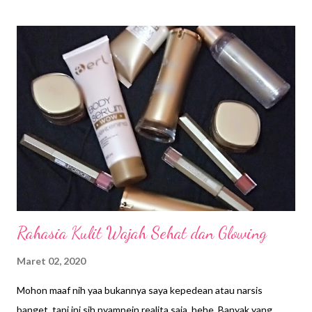
khusus nih supaya masak bisa jadi lebih menyenangkan. Warisan
dari ibunda tercinta, gak ribet dan cepat prosesnya. Saya pake
bumbu siap pakai. Bukan bumbu instan yang dalam kemasan
sachet lhoo…tapi asli bikin sendiri. Bumbu-bumbu itu bisa dipake
berminggu-minggu walau tanpa pengawet. Karena saya simpan
di kulkas, dan tiap mau masak gak perlu lagi ngulek-ngulek pake
cobek. Hanya saja, kita butuh waktu untuk menghaluskan
bumbu-bumbu di bawah ini, tetapi … itu untuk persediaan
berminggu-minggu, kan? Bumbu apa aja tuh yang biasa saya
bikin? Bumbu-bumbu dasar saja, yang pastinya hampi...
Rahasia Kulit Wajah Sehat dan Glowing
Maret 02, 2020
Mohon maaf nih yaa bukannya saya kepedean atau narsis
banget, tapi ini sih nyampein realita saja, hehe. Banyak yang