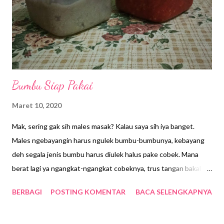
Bumbu Siap Pakai
Maret 10, 2020
Mak, sering gak sih males masak? Kalau saya sih iya banget.
Males ngebayangin harus ngulek bumbu-bumbunya, kebayang
deh segala jenis bumbu harus diulek halus pake cobek. Mana
berat lagi ya ngangkat-ngangkat cobeknya, trus tangan bakal
pegel banget ngulek bumbu sampe halus. Udah gitu, kalau
BERBAGI
POSTING KOMENTAR
BACA SELENGKAPNYA
masaknya beberapa jenis, harus berapa kali tuh ngulek
bumbunya? Duuuhh, males banget deh… Etapi, saya punya trik