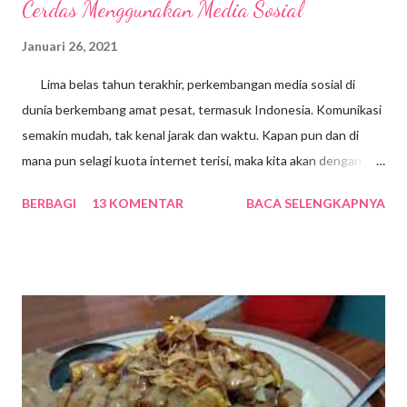
Cerdas Menggunakan Media Sosial
Januari 26, 2021
Lima belas tahun terakhir, perkembangan media sosial di
dunia berkembang amat pesat, termasuk Indonesia. Komunikasi
semakin mudah, tak kenal jarak dan waktu. Kapan pun dan di
mana pun selagi kuota internet terisi, maka kita akan dengan
mudah mengakses segala macam informasi dari belahan bumi
BERBAGI
13 KOMENTAR
BACA SELENGKAPNYA
manapun. Positifnya, masyarakat kita jadi sangat melek
teknologi, dampak buruknya tentu saja banyak. Salah satunya,
jika kita tidak bisa mengendalikan diri, maka akan kecanduan
gawai yang isinya berbagai macam aplikasi media sosiai. Berbagai
aplikasi itu memang sangat menarik, sehingga bisa menyita
waktu dan membuat kita tidak produktif, karena menghabiskan
waktu berjam-jam menatap gawai menikmati berbagai sajian
media sosial. Tidak bisa dipungkiri, sebagain besar