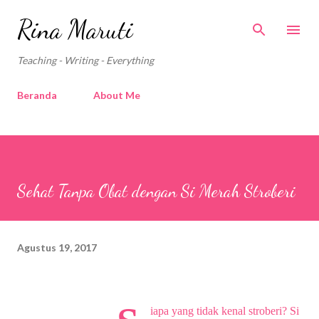
Langsung ke konten utama
Rina Maruti
Teaching - Writing - Everything
Beranda
About Me
Sehat Tanpa Obat dengan Si Merah Stroberi
Agustus 19, 2017
iapa yang tidak kenal stroberi? Si