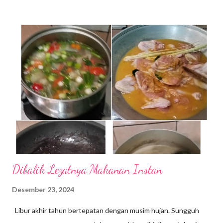
bingiiit … hehe. Bicara makanan, pastinya setiap kita
mengunjungi satu tempat yang sering dicari adalah makanan
khas daerah setempat. Jika, belum mencicipi makanan khasnya
rasanya belum afdol ya. Indonesia memang kaya dengan aneka
jenis makanan khas daerah, baik yang tradisional maupun
modern. Belum lagi street food tiap kota selalu menarik untuk
dicicipi. Baiklah, sekarang kita jalan-jalan di Bogor, yuk. Kita
cicipin makanan apa saja yang menjadi daya tarik wisata kuliner di
kota hujan itu. 1. Doclang Salah satu makanan khas yang
selalu ...
Dibalik Lezatnya Makanan Instan
Desember 23, 2024
Libur akhir tahun bertepatan dengan musim hujan. Sungguh