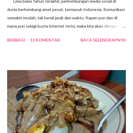
Lima belas tahun terakhir, perkembangan media sosial di
dunia berkembang amat pesat, termasuk Indonesia. Komunikasi
semakin mudah, tak kenal jarak dan waktu. Kapan pun dan di
mana pun selagi kuota internet terisi, maka kita akan dengan
mudah mengakses segala macam informasi dari belahan bumi
BERBAGI
13 KOMENTAR
BACA SELENGKAPNYA
manapun. Positifnya, masyarakat kita jadi sangat melek
teknologi, dampak buruknya tentu saja banyak. Salah satunya,
jika kita tidak bisa mengendalikan diri, maka akan kecanduan
gawai yang isinya berbagai macam aplikasi media sosiai. Berbagai
aplikasi itu memang sangat menarik, sehingga bisa menyita
waktu dan membuat kita tidak produktif, karena menghabiskan
waktu berjam-jam menatap gawai menikmati berbagai sajian
media sosial. Tidak bisa dipungkiri, sebagain besar
masyarakat kita sudah kecanduan gawai dan sulit lepas dari alat
canggih segenggaman tangan itu. Agar kita tetap waras dan
produktif dalam bersosmed maka...