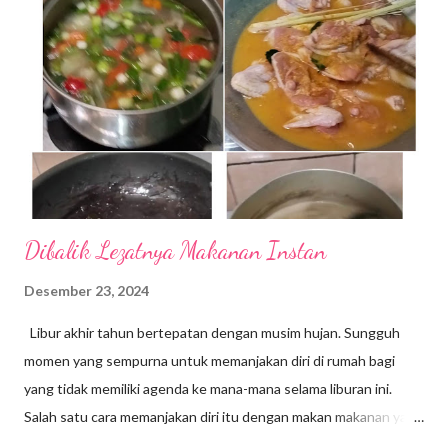
jenis makanan khas daerah, baik yang tradisional maupun
modern. Belum lagi street food tiap kota selalu menarik untuk
dicicipi. Baiklah, sekarang kita jalan-jalan di Bogor, yuk. Kita
cicipin makanan apa saja yang menjadi daya tarik wisata kuliner di
kota hujan itu. 1. Doclang Salah satu makanan khas yang
selalu ...
Dibalik Lezatnya Makanan Instan
Desember 23, 2024
Libur akhir tahun bertepatan dengan musim hujan. Sungguh
momen yang sempurna untuk memanjakan diri di rumah bagi
yang tidak memiliki agenda ke mana-mana selama liburan ini.
Salah satu cara memanjakan diri itu dengan makan makanan yang
disukai. Berbagai jenis makanan sangat mudah kita temui di masa