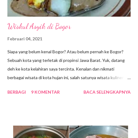
Wiskul Asyik di Bogor
Februari 04, 2021
Siapa yang belum kenal Bogor? Atau belum pernah ke Bogor?
Sebuah kota yang terletak di propinsi Jawa Barat. Yuk, datang
deh ke kota kelahiran saya tercinta. Kenalan dan nikmati
berbagai wisata di kota hujan ini, salah satunya wisata kuliner
dong pastinya. Ada yang bilang bahwa Bogor sekarang adalah
BERBAGI
9 KOMENTAR
BACA SELENGKAPNYA
miniaturnya Bandung, banyak tempat wisata yang asyik dan
makanannya pun endang bhambang, Nek … alias enak-enak
bingiiit … hehe. Bicara makanan, pastinya setiap kita
mengunjungi satu tempat yang sering dicari adalah makanan
khas daerah setempat. Jika, belum mencicipi makanan khasnya
rasanya belum afdol ya. Indonesia memang kaya dengan aneka