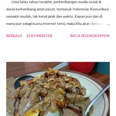
Lima belas tahun terakhir, perkembangan media sosial di
dunia berkembang amat pesat, termasuk Indonesia. Komunikasi
semakin mudah, tak kenal jarak dan waktu. Kapan pun dan di
mana pun selagi kuota internet terisi, maka kita akan dengan
mudah mengakses segala macam informasi dari belahan bumi
BERBAGI
13 KOMENTAR
BACA SELENGKAPNYA
manapun. Positifnya, masyarakat kita jadi sangat melek
teknologi, dampak buruknya tentu saja banyak. Salah satunya,
jika kita tidak bisa mengendalikan diri, maka akan kecanduan
gawai yang isinya berbagai macam aplikasi media sosiai. Berbagai
aplikasi itu memang sangat menarik, sehingga bisa menyita
waktu dan membuat kita tidak produktif, karena menghabiskan
waktu berjam-jam menatap gawai menikmati berbagai sajian
media sosial. Tidak bisa dipungkiri, sebagain besar
masyarakat kita sudah kecanduan gawai dan sulit lepas dari alat
canggih segenggaman tangan itu. Agar kita tetap waras dan
produktif dalam bersosmed maka...