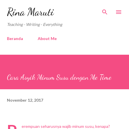
Langsung ke konten utama
Rina Maruti
Teaching - Writing - Everything
Beranda
About Me
Cara Asyik Minum Susu dengan Me Time
November 12, 2017
erempuan seharusnya wajib minum susu, kenapa?