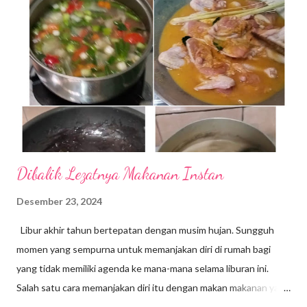
rasanya belum afdol ya. Indonesia memang kaya dengan aneka
jenis makanan khas daerah, baik yang tradisional maupun
modern. Belum lagi street food tiap kota selalu menarik untuk
dicicipi. Baiklah, sekarang kita jalan-jalan di Bogor, yuk. Kita
cicipin makanan apa saja yang menjadi daya tarik wisata kuliner di
kota hujan itu. 1. Doclang Salah satu makanan khas yang
selalu ...
Dibalik Lezatnya Makanan Instan
Desember 23, 2024
Libur akhir tahun bertepatan dengan musim hujan. Sungguh
momen yang sempurna untuk memanjakan diri di rumah bagi
yang tidak memiliki agenda ke mana-mana selama liburan ini.
Salah satu cara memanjakan diri itu dengan makan makanan yang
disukai. Berbagai jenis makanan sangat mudah kita temui di masa