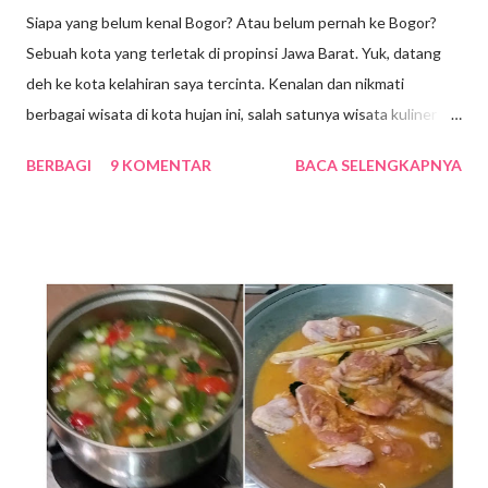
Siapa yang belum kenal Bogor? Atau belum pernah ke Bogor?
Sebuah kota yang terletak di propinsi Jawa Barat. Yuk, datang
deh ke kota kelahiran saya tercinta. Kenalan dan nikmati
berbagai wisata di kota hujan ini, salah satunya wisata kuliner
dong pastinya. Ada yang bilang bahwa Bogor sekarang adalah
BERBAGI
9 KOMENTAR
BACA SELENGKAPNYA
miniaturnya Bandung, banyak tempat wisata yang asyik dan
makanannya pun endang bhambang, Nek … alias enak-enak
bingiiit … hehe. Bicara makanan, pastinya setiap kita
mengunjungi satu tempat yang sering dicari adalah makanan
khas daerah setempat. Jika, belum mencicipi makanan khasnya
rasanya belum afdol ya. Indonesia memang kaya dengan aneka
jenis makanan khas daerah, baik yang tradisional maupun
modern. Belum lagi street food tiap kota selalu menarik untuk
dicicipi. Baiklah, sekarang kita jalan-jalan di Bogor, yuk. Kita
cicipin makanan apa saja yang menjadi daya tarik wisata kuliner di
kota hujan itu. 1. Doclang Salah satu makanan khas yang