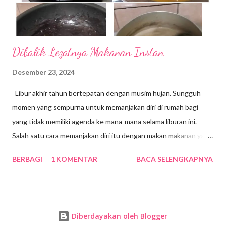
selalu ...
Dibalik Lezatnya Makanan Instan
Desember 23, 2024
Libur akhir tahun bertepatan dengan musim hujan. Sungguh
momen yang sempurna untuk memanjakan diri di rumah bagi
yang tidak memiliki agenda ke mana-mana selama liburan ini.
Salah satu cara memanjakan diri itu dengan makan makanan yang
disukai. Berbagai jenis makanan sangat mudah kita temui di masa
BERBAGI
1 KOMENTAR
BACA SELENGKAPNYA
kini. Para pebisnis kuliner berlomba-lomba menyajikan varian
makanan baru untuk dikonsumsi para pecinta kuliner. Makanan
instan adalah salah satu jenis makanan yang sangat disukai
berbagai kalangan masyarakat. Makanan instan, dengan
Diberdayakan oleh Blogger
kemudahan dan kecepatan penyajiannya, telah menjadi bagian