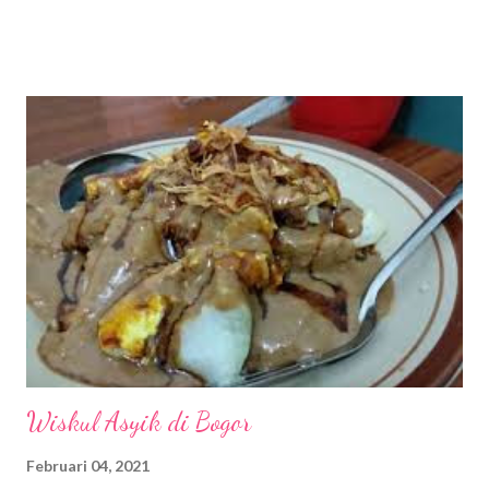
teknologi, dampak buruknya tentu saja banyak. Salah satunya,
jika kita tidak bisa mengendalikan diri, maka akan kecanduan
gawai yang isinya berbagai macam aplikasi media sosiai. Berbagai
aplikasi itu memang sangat menarik, sehingga bisa menyita
waktu dan membuat kita tidak produktif, karena menghabiskan
waktu berjam-jam menatap gawai menikmati berbagai sajian
media sosial. Tidak bisa dipungkiri, sebagain besar
masyarakat kita sudah kecanduan gawai dan sulit lepas dari alat
canggih segenggaman tangan itu. Agar kita tetap waras dan
produktif dalam bersosmed maka...
Wiskul Asyik di Bogor
Februari 04, 2021